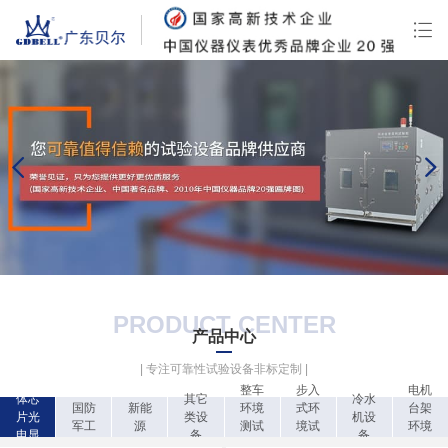
PRODUCT CENTER
产品中心
| 专注可靠性试验设备非标定制 |
半导
整车
步入
电机
体芯
其它
冷水
国防
新能
环境
式环
台架
片光
类设
机设
军工
源
测试
境试
环境
电显
备
备
设备
验箱
箱