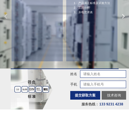
技术响应
精度高
高品质
产品设计
运行平稳
高效能
交付使用
降噪低故障率
技术强
姓名
手机
提交获取方案
技术咨询
服务热线：
133 9231 4238